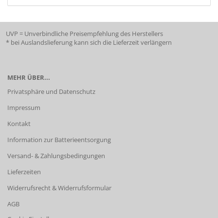
UVP = Unverbindliche Preisempfehlung des Herstellers
* bei Auslandslieferung kann sich die Lieferzeit verlängern
MEHR ÜBER...
Privatsphäre und Datenschutz
Impressum
Kontakt
Information zur Batterieentsorgung
Versand- & Zahlungsbedingungen
Lieferzeiten
Widerrufsrecht & Widerrufsformular
AGB