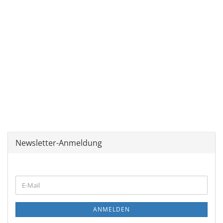
Newsletter-Anmeldung
WEITER
E-
ZUR
Mail
NEWSLETTER-
ANMELDUNG
ANMELDEN