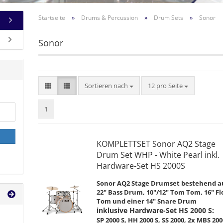
»
»
»
Startseite
Drums & Percussion
Drum Sets
Sonor
Sonor
Sortieren nach
pro Seite
Sortieren nach
12 pro Seite
1
KOMPLETTSET Sonor AQ2 Stage
Drum Set WHP - White Pearl inkl.
Hardware-Set HS 2000S
Sonor AQ2 Stage Drumset bestehend a
22" Bass Drum, 10"/12" Tom Tom, 16" Fl
Tom und einer 14" Snare Drum
inklusive Hardware-Set HS 2000 S:
SP 2000 S,
HH 2000 S,
SS 2000,
2x MBS 200