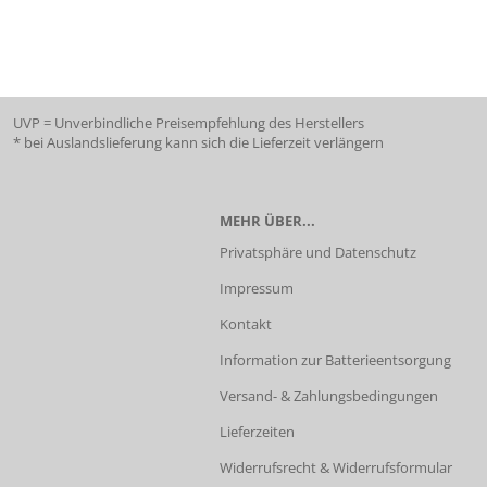
UVP = Unverbindliche Preisempfehlung des Herstellers
* bei Auslandslieferung kann sich die Lieferzeit verlängern
MEHR ÜBER...
Privatsphäre und Datenschutz
Impressum
Kontakt
Information zur Batterieentsorgung
Versand- & Zahlungsbedingungen
Lieferzeiten
Widerrufsrecht & Widerrufsformular