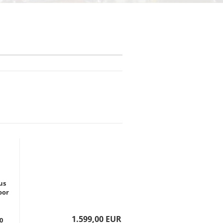
us
oor
1.599,00 EUR
0