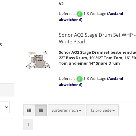
V2
Lieferzeit:
1-3 Werktage
(Ausland
abweichend)
Sonor AQ2 Stage Drum Set WHP -
White Pearl
s
Sonor AQ2 Stage Drumset bestehend a
22" Bass Drum, 10"/12" Tom Tom, 16" Fl
Tom und einer 14" Snare Drum
Lieferzeit:
1-3 Werktage
(Ausland
abweichend)
Sortieren nach
pro Seite
Sortieren nach
12 pro Seite
1