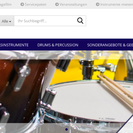
gefilm
Servicepaket
Veranstaltungen
Instrumente mieten
Ihr
Alle
Suchbegriff...
ASINSTRUMENTE
DRUMS & PERCUSSION
SONDERANGEBOTE & GE