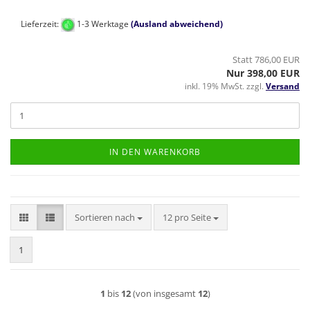
Lieferzeit:
1-3 Werktage
(Ausland abweichend)
Statt 786,00 EUR
Nur 398,00 EUR
inkl. 19% MwSt. zzgl.
Versand
IN DEN WARENKORB
Sortieren nach
pro Seite
Sortieren nach
12 pro Seite
1
1
bis
12
(von insgesamt
12
)