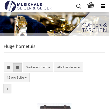
Flügelhornetuis
Sortieren nach
Sortieren nach
Alle Hersteller
pro Seite
12 pro Seite
1