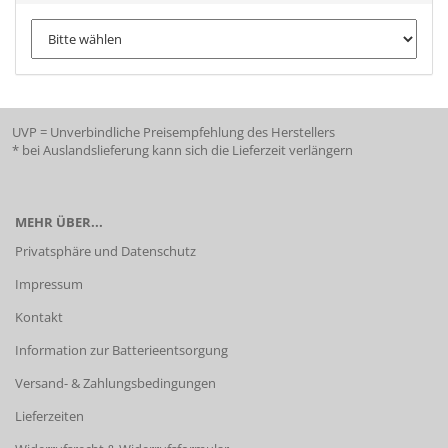
UVP = Unverbindliche Preisempfehlung des Herstellers
* bei Auslandslieferung kann sich die Lieferzeit verlängern
MEHR ÜBER...
Privatsphäre und Datenschutz
Impressum
Kontakt
Information zur Batterieentsorgung
Versand- & Zahlungsbedingungen
Lieferzeiten