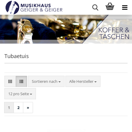
Tubaetuis
Sortieren nach
Sortieren nach
Alle Hersteller
pro Seite
12 pro Seite
1
2
»