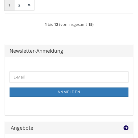
1
2
»
1
bis
12
(von insgesamt
15
)
Newsletter-Anmeldung
WEITER
E-
ZUR
Mail
NEWSLETTER-
ANMELDUNG
ANMELDEN
Angebote