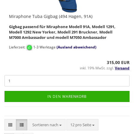
Miraphone Tuba Gigbag (494 Hagen, 91A)
Gigbag passend für Miraphone Modell 91A, Modell 1291,
Modell 1292 New Yorker, Modell 291 Bruckner, Modell
M7000 Ambassador und modell M7050 Ambassador
Lieferzeit:
1-3 Werktage
(Ausland abweichend)
315,00 EUR
inkl. 19% MwSt. zzgl.
Versand
IN DEN WARENKORB
Sortieren nach
pro Seite
Sortieren nach
12 pro Seite