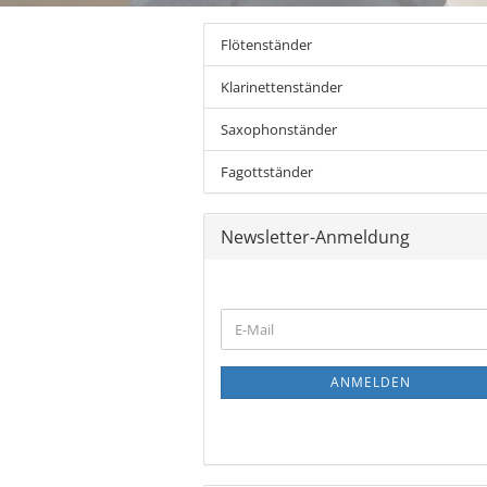
Flötenständer
Klarinettenständer
Saxophonständer
Fagottständer
Newsletter-Anmeldung
WEITER
E-
ZUR
Mail
NEWSLETTER-
ANMELDUNG
ANMELDEN