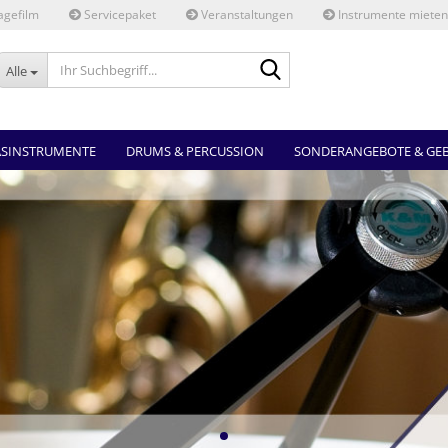
gefilm
Servicepaket
Veranstaltungen
Instrumente mieten
Ihr
Alle
Suchbegriff...
ASINSTRUMENTE
DRUMS & PERCUSSION
SONDERANGEBOTE & GE