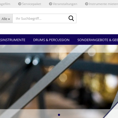
gefilm
Servicepaket
Veranstaltungen
Instrumente mieten
Ihr
Alle
Suchbegriff...
ASINSTRUMENTE
DRUMS & PERCUSSION
SONDERANGEBOTE & GE