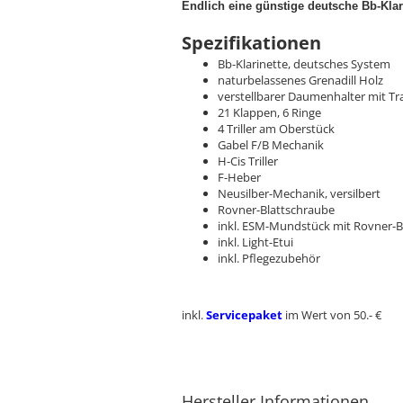
Endlich eine günstige deutsche Bb-Klari
Spezifikationen
Bb-Klarinette, deutsches System
naturbelassenes Grenadill Holz
verstellbarer Daumenhalter mit Tr
21 Klappen, 6 Ringe
4 Triller am Oberstück
Gabel F/B Mechanik
H-Cis Triller
F-Heber
Neusilber-Mechanik, versilbert
Rovner-Blattschraube
inkl. ESM-Mundstück mit Rovner-B
inkl. Light-Etui
inkl. Pflegezubehör
inkl.
Servicepaket
im Wert von 50.- €
Hersteller Informationen