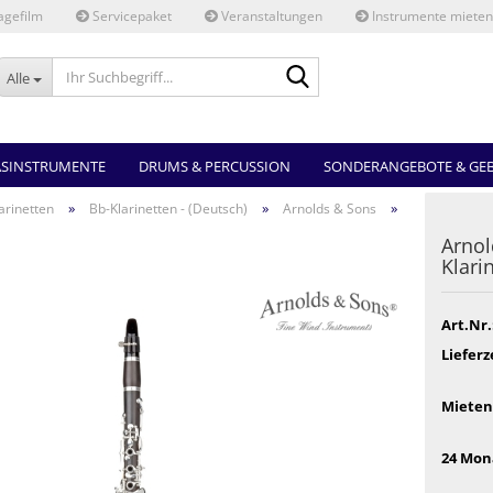
gefilm
Servicepaket
Veranstaltungen
Instrumente mieten
Ihr
Alle
Suchbegriff...
ASINSTRUMENTE
DRUMS & PERCUSSION
SONDERANGEBOTE & GE
»
»
»
arinetten
Bb-Klarinetten - (Deutsch)
Arnolds & Sons
Arnol
Klari
Art.Nr.
Lieferz
Mieten
24 Mon