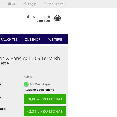
DE
Login
Merkzettel
Ihr Warenkorb
0,00 EUR
BRAUCHTES
ZUBEHÖR
WEITERE
ds & Sons ACL 206 Terra Bb-
nette
:
420 835
eit:
1-3 Werktage
(Ausland abweichend)
:
28,00 € PRO MONAT
ate:
42,31 € PRO MONAT