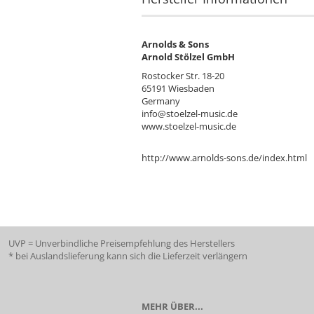
Arnolds & Sons
Arnold Stölzel GmbH
Rostocker Str. 18-20
65191 Wiesbaden
Germany
info@stoelzel-music.de
www.stoelzel-music.de
http://www.arnolds-sons.de/index.html
UVP = Unverbindliche Preisempfehlung des Herstellers
* bei Auslandslieferung kann sich die Lieferzeit verlängern
MEHR ÜBER...