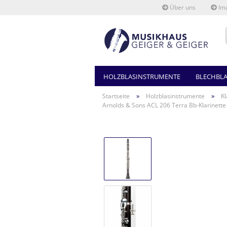
Über uns
Ima
HOLZBLASINSTRUMENTE
BLECHBL
»
»
Startseite
Holzblasinstrumente
Kl
Arnolds & Sons ACL 206 Terra Bb-Klarinette