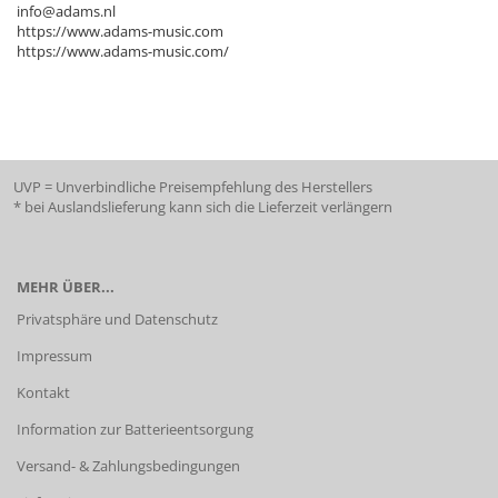
info@adams.nl
https://www.adams-music.com
https://www.adams-music.com/
UVP = Unverbindliche Preisempfehlung des Herstellers
* bei Auslandslieferung kann sich die Lieferzeit verlängern
MEHR ÜBER...
Privatsphäre und Datenschutz
Impressum
Kontakt
Information zur Batterieentsorgung
Versand- & Zahlungsbedingungen