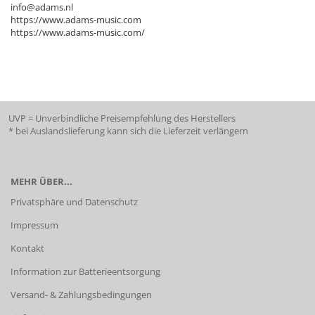
info@adams.nl
https://www.adams-music.com
https://www.adams-music.com/
UVP = Unverbindliche Preisempfehlung des Herstellers
* bei Auslandslieferung kann sich die Lieferzeit verlängern
MEHR ÜBER...
Privatsphäre und Datenschutz
Impressum
Kontakt
Information zur Batterieentsorgung
Versand- & Zahlungsbedingungen