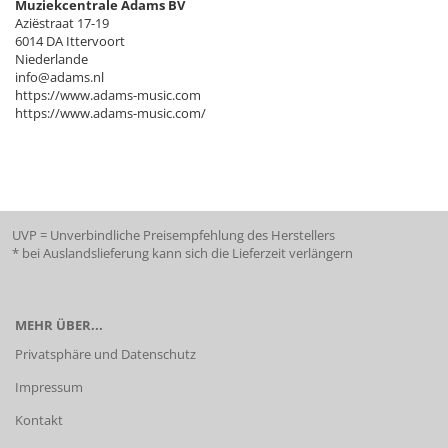
Muziekcentrale Adams BV
Aziëstraat 17-19
6014 DA Ittervoort
Niederlande
info@adams.nl
https://www.adams-music.com
https://www.adams-music.com/
UVP = Unverbindliche Preisempfehlung des Herstellers
* bei Auslandslieferung kann sich die Lieferzeit verlängern
MEHR ÜBER...
Privatsphäre und Datenschutz
Impressum
Kontakt