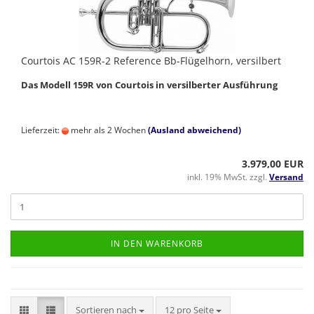
Courtois AC 159R-2 Reference Bb-Flügelhorn, versilbert
Das Modell 159R von Courtois in versilberter Ausführung
Lieferzeit:
mehr als 2 Wochen
(Ausland abweichend)
3.979,00 EUR
inkl. 19% MwSt. zzgl.
Versand
IN DEN WARENKORB
Sortieren nach
pro Seite
Sortieren nach
12 pro Seite