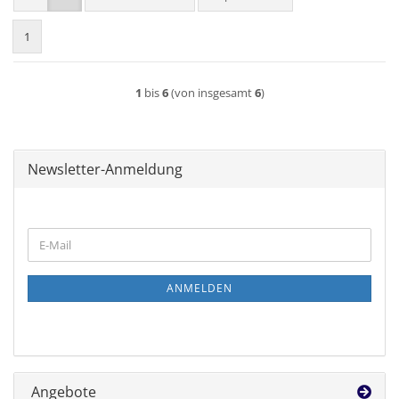
1
1
bis
6
(von insgesamt
6
)
Newsletter-Anmeldung
WEITER
E-
ZUR
Mail
NEWSLETTER-
ANMELDUNG
ANMELDEN
Angebote