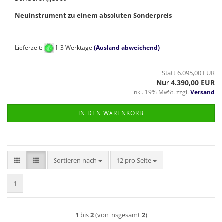
Neuinstrument zu einem absoluten Sonderpreis
Lieferzeit:
1-3 Werktage
(Ausland abweichend)
Statt 6.095,00 EUR
Nur 4.390,00 EUR
inkl. 19% MwSt. zzgl.
Versand
IN DEN WARENKORB
Sortieren nach
pro Seite
Sortieren nach
12 pro Seite
1
1
bis
2
(von insgesamt
2
)