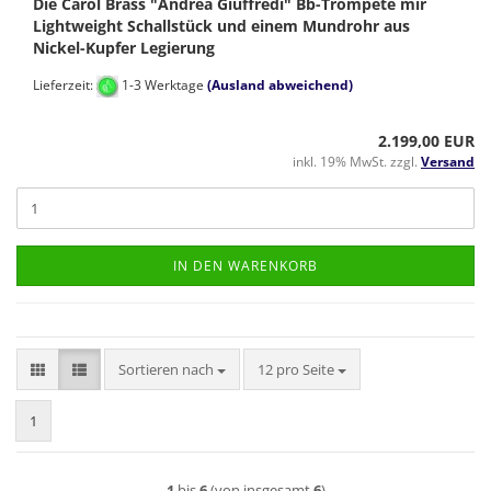
Die Carol Brass "Andrea Giuffredi" Bb-Trompete mir
Lightweight Schallstück und einem Mundrohr aus
Nickel-Kupfer Legierung
Lieferzeit:
1-3 Werktage
(Ausland abweichend)
2.199,00 EUR
inkl. 19% MwSt. zzgl.
Versand
IN DEN WARENKORB
Sortieren nach
pro Seite
Sortieren nach
12 pro Seite
1
1
bis
6
(von insgesamt
6
)