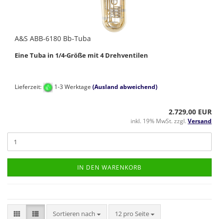
A&S ABB-6180 Bb-Tuba
Eine Tuba in 1/4-Größe mit 4 Drehventilen
Lieferzeit:
1-3 Werktage
(Ausland abweichend)
2.729,00 EUR
inkl. 19% MwSt. zzgl.
Versand
IN DEN WARENKORB
Sortieren nach
pro Seite
Sortieren nach
12 pro Seite