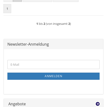
1
1
bis
2
(von insgesamt
2
)
Newsletter-Anmeldung
WEITER
E-
ZUR
Mail
NEWSLETTER-
ANMELDUNG
ANMELDEN
Angebote