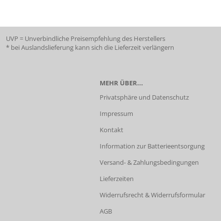
UVP = Unverbindliche Preisempfehlung des Herstellers
* bei Auslandslieferung kann sich die Lieferzeit verlängern
MEHR ÜBER...
Privatsphäre und Datenschutz
Impressum
Kontakt
Information zur Batterieentsorgung
Versand- & Zahlungsbedingungen
Lieferzeiten
Widerrufsrecht & Widerrufsformular
AGB