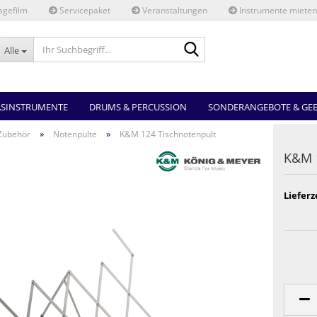
gefilm
Servicepaket
Veranstaltungen
Instrumente mieten
Ihr
Alle
Suchbegriff...
ASINSTRUMENTE
DRUMS & PERCUSSION
SONDERANGEBOTE & GE
»
»
Zubehör
Notenpulte
K&M 124 Tischnotenpult
K&M 1
Lieferz