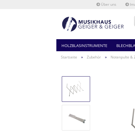
Über uns
Ima
HOLZBLASINSTRUMENTE
BLECHBL
»
»
Startseite
Zubehör
Notenpulte & 