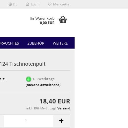
DE
Login
Merkzettel
Ihr Warenkorb
0,00 EUR
BRAUCHTES
ZUBEHÖR
WEITERE
24 Tischnotenpult
eit:
1-3 Werktage
(Ausland abweichend)
18,40 EUR
inkl. 19% MwSt. zzgl.
Versand