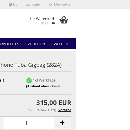
DE
Login
Merkzettel
Ihr Warenkorb
0,00 EUR
BRAUCHTES
ZUBEHÖR
WEITERE
hone Tuba Gigbag (282A)
eit:
1-3 Werktage
(Ausland abweichend)
315,00 EUR
inkl. 19% MwSt. zzgl.
Versand