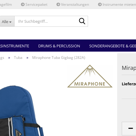
gefilm
Servicepaket
Veranstaltungen
Instrumente mieten
Ihr
Alle
Suchbegriff...
ASINSTRUMENTE
DRUMS & PERCUSSION
SONDERANGEBOTE & GE
»
»
ags
Tuba
Miraphone Tuba Gigbag (282A)
Mirap
Lieferz