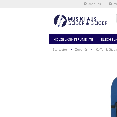
Über uns
Ima
HOLZBLASINSTRUMENTE
BLECHBL
»
»
Startseite
Zubehör
Koffer & Gigb