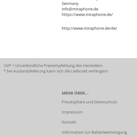
Germany
info@miraphone.de
https://www.miraphone.de/
http://www.miraphone.de/de/
UVP = Unverbindliche Preisempfehlung des Herstellers
* bei Auslandslieferung kann sich die Lieferzeit verlängern
MEHR ÜBER...
Privatsphäre und Datenschutz
Impressum
Kontakt
Information zur Batterieentsorgung