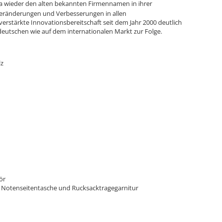
irma wieder den alten bekannten Firmennamen in ihrer
eränderungen und Verbesserungen in allen
rstärkte Innovationsbereitschaft seit dem Jahr 2000 deutlich
eutschen wie auf dem internationalen Markt zur Folge.
lz
ör
mit Notenseitentasche und Rucksacktragegarnitur