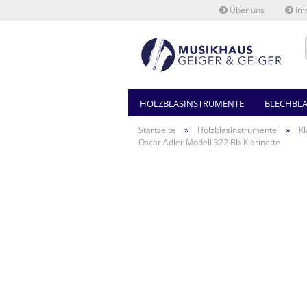
Über uns
Ima
HOLZBLASINSTRUMENTE
BLECHBL
»
»
Startseite
Holzblasinstrumente
Kl
Oscar Adler Modell 322 Bb-Klarinette