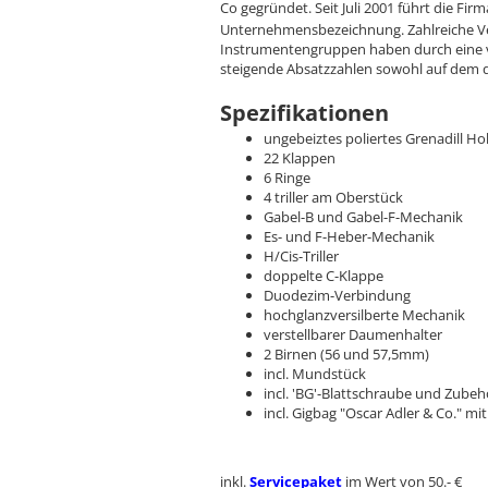
Co gegründet.
Seit Juli 2001 führt die F
Unternehmensbezeichnung. Zahlreiche V
Instrumentengruppen haben durch eine ve
steigende Absatzzahlen sowohl auf dem d
Spezifikationen
ungebeiztes poliertes Grenadill Ho
22 Klappen
6 Ringe
4 triller am Oberstück
Gabel-B und Gabel-F-Mechanik
Es- und F-Heber-Mechanik
H/Cis-Triller
doppelte C-Klappe
Duodezim-Verbindung
hochglanzversilberte Mechanik
verstellbarer Daumenhalter
2 Birnen (56 und 57,5mm)
incl. Mundstück
incl. 'BG'-Blattschraube und Zubeh
incl. Gigbag "Oscar Adler & Co." 
inkl.
Servicepaket
im Wert von 50.- €