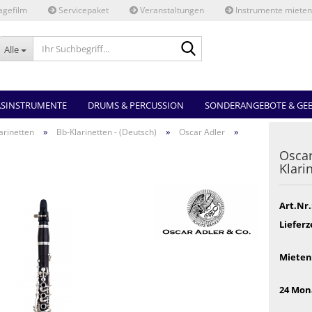
gefilm
Servicepaket
Veranstaltungen
Instrumente mieten
Ihr
Alle
Suchbegriff...
ASINSTRUMENTE
DRUMS & PERCUSSION
SONDERANGEBOTE & GE
»
»
»
arinetten
Bb-Klarinetten - (Deutsch)
Oscar Adler
Oscar
Klari
Art.Nr.
Lieferz
Mieten
24 Mon