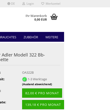
DE
Login
Merkzettel
Ihr Warenkorb
0,00 EUR
BRAUCHTES
ZUBEHÖR
WEITERE
 Adler Modell 322 Bb-
nette
:
OA322B
eit:
1-3 Werktage
(Ausland abweichend)
:
82,00 € PRO MONAT
ate:
139,18 € PRO MONAT