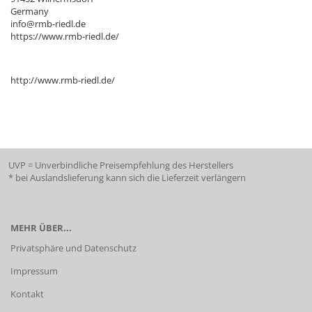
Germany
info@rmb-riedl.de
https://www.rmb-riedl.de/
http://www.rmb-riedl.de/
UVP = Unverbindliche Preisempfehlung des Herstellers
* bei Auslandslieferung kann sich die Lieferzeit verlängern
MEHR ÜBER...
Privatsphäre und Datenschutz
Impressum
Kontakt