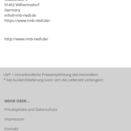
91452 Wilhermsdorf
Germany
info@rmb-riedl.de
https://www.rmb-riedl.de/
http://www.rmb-riedl.de/
UVP = Unverbindliche Preisempfehlung des Herstellers
* bei Auslandslieferung kann sich die Lieferzeit verlängern
MEHR ÜBER...
Privatsphäre und Datenschutz
Impressum
Kontakt