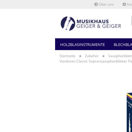
Über uns
Ima
HOLZBLASINSTRUMENTE
BLECHBL
»
»
Startseite
Zubehör
Saxophonblätt
Vandoren Classic Sopransaxophonblätter Pa