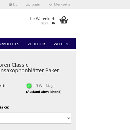
DE
Login
Merkzettel
Ihr Warenkorb
0,00 EUR
BRAUCHTES
ZUBEHÖR
WEITERE
ren Classic
nsaxophonblätter Paket
eit:
1-3 Werktage
(Ausland abweichend)
ärke: