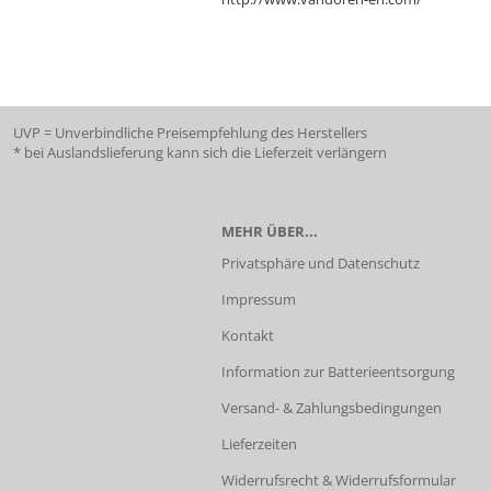
UVP = Unverbindliche Preisempfehlung des Herstellers
* bei Auslandslieferung kann sich die Lieferzeit verlängern
MEHR ÜBER...
Privatsphäre und Datenschutz
Impressum
Kontakt
Information zur Batterieentsorgung
Versand- & Zahlungsbedingungen
Lieferzeiten
Widerrufsrecht & Widerrufsformular