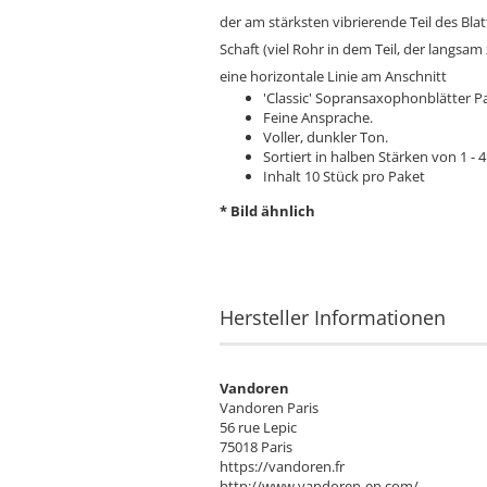
der am stärksten vibrierende Teil des Bl
Schaft (viel Rohr in dem Teil, der langsa
eine horizontale Linie am Anschnitt
'Classic' Sopransaxophonblätter P
Feine Ansprache.
Voller, dunkler Ton.
Sortiert in halben Stärken von 1 - 4
Inhalt 10 Stück pro Paket
* Bild ähnlich
Hersteller Informationen
Vandoren
Vandoren Paris
56 rue Lepic
75018 Paris
https://vandoren.fr
http://www.vandoren-en.com/