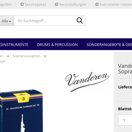
gefilm
Servicepaket
Veranstaltungen
Instrumente mieten
Ihr
Alle
Suchbegriff...
ASINSTRUMENTE
DRUMS & PERCUSSION
SONDERANGEBOTE & GE
»
»
er
Sopransaxophon
ket
Vando
Sopra
Lieferz
Blattst