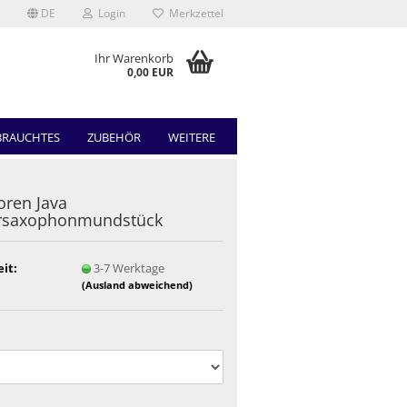
DE
Login
Merkzettel
Ihr Warenkorb
0,00 EUR
BRAUCHTES
ZUBEHÖR
WEITERE
ren Java
rsaxophonmundstück
eit:
3-7 Werktage
(Ausland abweichend)