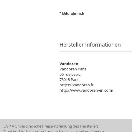
* Bild ähnlich
Hersteller Informationen
Vandoren
Vandoren Paris
56 rue Lepic
75018 Paris
https://vandoren.fr
http://www.vandoren-en.com/
UVP = Unverbindliche Preisempfehlung des Herstellers
* bei Auslandslieferung kann sich die Lieferzeit verlängern