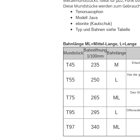
Metallmundstücks. Ideal für Jazz, Funk us
Diese Mundstücke werden zum Gebrauch m
Tenorsaxophon
Modell Java
ebonite (Kautschuk)
Typ und Bahnen siehe Tabelle
Bahnlänge ML=Mittel-Lange
, L=Lange
Bahnöffnung
Mundstück
Bahnlänge
1/100mm
Erlau
T45
235
M
Hat die 
T55
250
L
Das Gl
T75
265
ML
OffenesM
T95
295
L
T97
340
ML