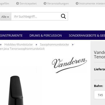
gefilm
Servicepaket
Veranstaltungen
Instrumente mieten
Ihr
Alle
Suchbegriff...
ASINSTRUMENTE
DRUMS & PERCUSSION
SONDERANGEBOTE & GE
»
»
»
Holzblas-Mundstücke
Saxophonmundstücke
en Java Tenorsaxophonmundstück
Vando
Teno
Lieferz
Bahn: