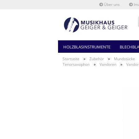
Über uns
Ima
HOLZBLASINSTRUMENTE
BLECHBL
»
»
Startseite
Zubehör
Mundstücke
»
»
Tenorsaxophon
Vandoren
Vandor