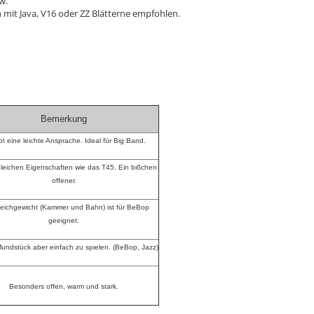
w.
it Java, V16 oder ZZ Blätterne empfohlen.
Bemerkung
bt eine leichte Ansprache. Ideal für Big Band.
gleichen Eigenschaften wie das T45. Ein bißchen
offener.
eichgewicht (Kammer und Bahn) ist für BeBop
geeignet.
undstück aber einfach zu spielen. (BeBop, Jazz)
Besonders offen, warm und stark.