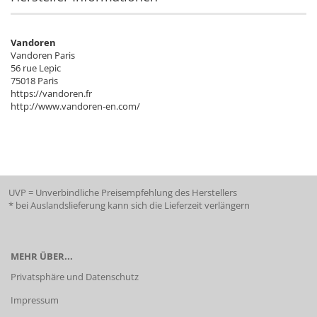
Vandoren
Vandoren Paris
56 rue Lepic
75018 Paris
https://vandoren.fr
http://www.vandoren-en.com/
UVP = Unverbindliche Preisempfehlung des Herstellers
* bei Auslandslieferung kann sich die Lieferzeit verlängern
MEHR ÜBER...
Privatsphäre und Datenschutz
Impressum