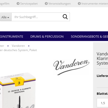
gefilm
Servicepaket
Veranstaltungen
Instrumente mieten
Ihr
Alle
Suchbegriff...
ASINSTRUMENTE
DRUMS & PERCUSSION
SONDERANGEBOTE & GE
»
»
tter
Vandoren
ter deutsches System, Paket
Vando
Klari
Syste
Lieferz
Blattst