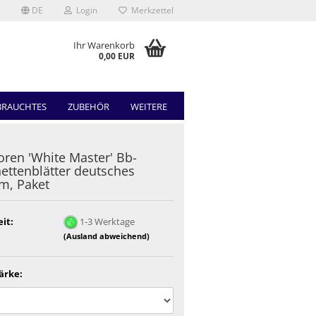
DE
Login
Merkzettel
Ihr Warenkorb
0,00 EUR
BRAUCHTES
ZUBEHÖR
WEITERE
ren 'White Master' Bb-
nettenblätter deutsches
m, Paket
eit:
1-3 Werktage
(Ausland abweichend)
ärke: