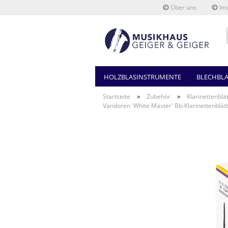
Über uns
Ima
HOLZBLASINSTRUMENTE
BLECHBL
»
»
Startseite
Zubehör
Klarinettenblä
Vandoren 'White Master' Bb-Klarinettenblät