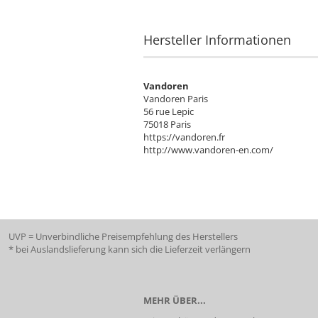
Hersteller Informationen
Vandoren
Vandoren Paris
56 rue Lepic
75018 Paris
https://vandoren.fr
http://www.vandoren-en.com/
UVP = Unverbindliche Preisempfehlung des Herstellers
* bei Auslandslieferung kann sich die Lieferzeit verlängern
MEHR ÜBER...