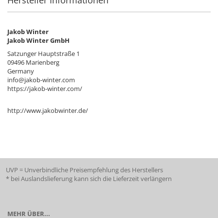
Jakob Winter
Jakob Winter GmbH
Satzunger Hauptstraße 1
09496 Marienberg
Germany
info@jakob-winter.com
https://jakob-winter.com/
http://www.jakobwinter.de/
UVP = Unverbindliche Preisempfehlung des Herstellers
* bei Auslandslieferung kann sich die Lieferzeit verlängern
MEHR ÜBER...