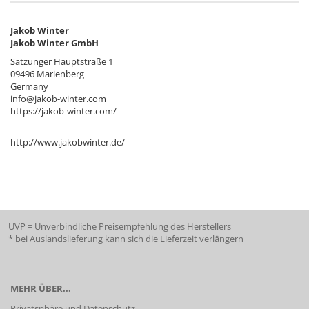
Jakob Winter
Jakob Winter GmbH
Satzunger Hauptstraße 1
09496 Marienberg
Germany
info@jakob-winter.com
https://jakob-winter.com/
http://www.jakobwinter.de/
UVP = Unverbindliche Preisempfehlung des Herstellers
* bei Auslandslieferung kann sich die Lieferzeit verlängern
MEHR ÜBER...
Privatsphäre und Datenschutz