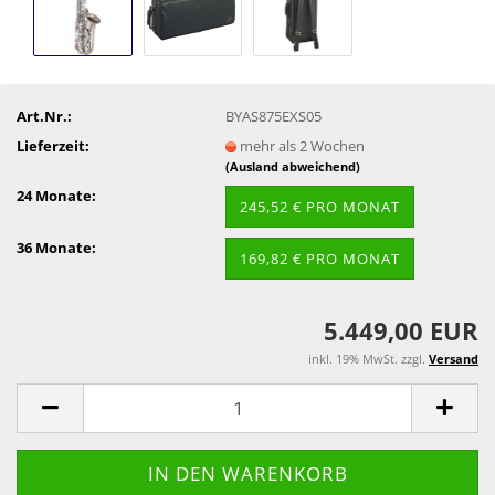
Art.Nr.:
BYAS875EXS05
Lieferzeit:
mehr als 2 Wochen
(Ausland abweichend)
24 Monate:
245,52 € PRO MONAT
36 Monate:
169,82 € PRO MONAT
5.449,00 EUR
inkl. 19% MwSt. zzgl.
Versand