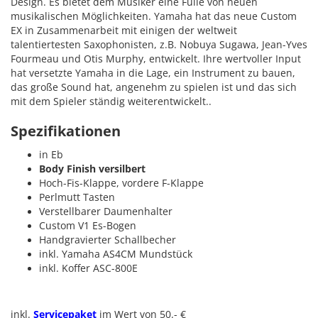
Design. Es bietet dem Musiker eine Fülle von neuen
musikalischen Möglichkeiten. Yamaha hat das neue Custom
EX in Zusammenarbeit mit einigen der weltweit
talentiertesten Saxophonisten, z.B. Nobuya Sugawa, Jean-Yves
Fourmeau und Otis Murphy, entwickelt. Ihre wertvoller Input
hat versetzte Yamaha in die Lage, ein Instrument zu bauen,
das große Sound hat, angenehm zu spielen ist und das sich
mit dem Spieler ständig weiterentwickelt..
Spezifikationen
in Eb
Body Finish versilbert
Hoch-Fis-Klappe, vordere F-Klappe
Perlmutt Tasten
Verstellbarer Daumenhalter
Custom V1 Es-Bogen
Handgravierter Schallbecher
inkl. Yamaha AS4CM Mundstück
inkl. Koffer ASC-800E
inkl.
Servicepaket
im Wert von 50.- €