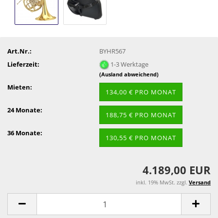
Art.Nr.:
BYHR567
Lieferzeit:
1-3 Werktage
(Ausland abweichend)
Mieten:
134,00 € PRO MONAT
24 Monate:
188,75 € PRO MONAT
36 Monate:
130,55 € PRO MONAT
4.189,00 EUR
inkl. 19% MwSt. zzgl.
Versand