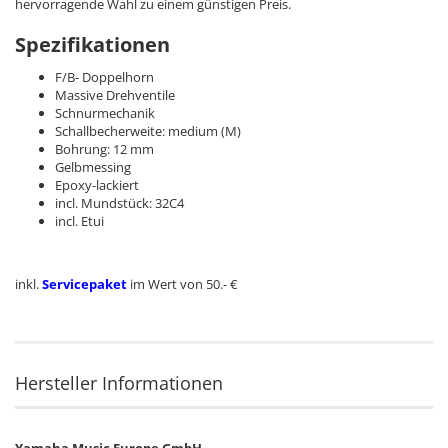
hervorragende Wahl zu einem günstigen Preis.
Spezifikationen
F/B- Doppelhorn
Massive Drehventile
Schnurmechanik
Schallbecherweite: medium (M)
Bohrung: 12 mm
Gelbmessing
Epoxy-lackiert
incl. Mundstück: 32C4
incl. Etui
inkl.
Servicepaket
im Wert von 50.- €
Hersteller Informationen
Yamaha Music Europe GmbH