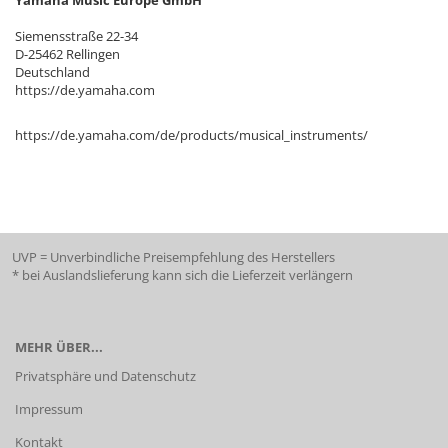
Siemensstraße 22-34
D-25462 Rellingen
Deutschland
https://de.yamaha.com
https://de.yamaha.com/de/products/musical_instruments/
UVP = Unverbindliche Preisempfehlung des Herstellers
* bei Auslandslieferung kann sich die Lieferzeit verlängern
MEHR ÜBER...
Privatsphäre und Datenschutz
Impressum
Kontakt