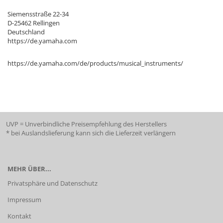
Siemensstraße 22-34
D-25462 Rellingen
Deutschland
https://de.yamaha.com
https://de.yamaha.com/de/products/musical_instruments/
UVP = Unverbindliche Preisempfehlung des Herstellers
* bei Auslandslieferung kann sich die Lieferzeit verlängern
MEHR ÜBER...
Privatsphäre und Datenschutz
Impressum
Kontakt