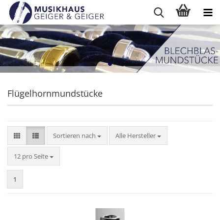
Flügelhornmundstücke
Sortieren nach
Sortieren nach
Alle Hersteller
pro Seite
12 pro Seite
1