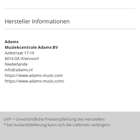
Hersteller Informationen
Adams
Muziekcentrale Adams BV
Aziëstraat 17-19
6014 DA Ittervoort
Niederlande
info@adams.nl
https://www.adams-music.com
https://www.adams-music.com/
UVP = Unverbindliche Preisempfehlung des Herstellers
* bei Auslandslieferung kann sich die Lieferzeit verlängern