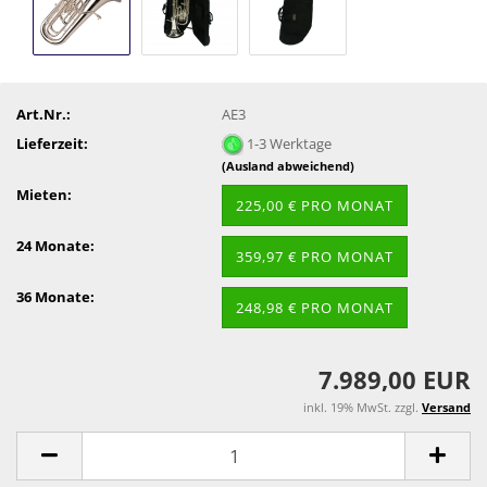
Art.Nr.:
AE3
Lieferzeit:
1-3 Werktage
(Ausland abweichend)
Mieten:
225,00 € PRO MONAT
24 Monate:
359,97 € PRO MONAT
36 Monate:
248,98 € PRO MONAT
7.989,00 EUR
inkl. 19% MwSt. zzgl.
Versand