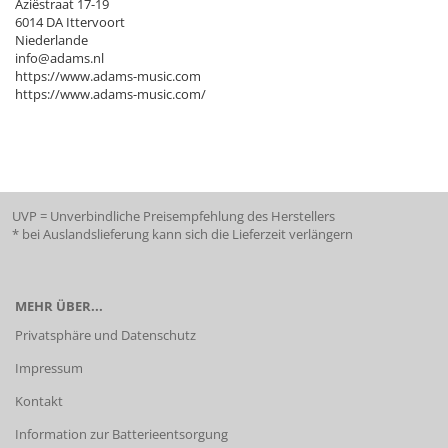
Aziëstraat 17-19
6014 DA Ittervoort
Niederlande
info@adams.nl
https://www.adams-music.com
https://www.adams-music.com/
UVP = Unverbindliche Preisempfehlung des Herstellers
* bei Auslandslieferung kann sich die Lieferzeit verlängern
MEHR ÜBER...
Privatsphäre und Datenschutz
Impressum
Kontakt
Information zur Batterieentsorgung