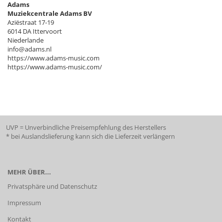
Adams
Muziekcentrale Adams BV
Aziëstraat 17-19
6014 DA Ittervoort
Niederlande
info@adams.nl
https://www.adams-music.com
https://www.adams-music.com/
UVP = Unverbindliche Preisempfehlung des Herstellers
* bei Auslandslieferung kann sich die Lieferzeit verlängern
MEHR ÜBER...
Privatsphäre und Datenschutz
Impressum
Kontakt