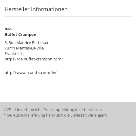
Hersteller Informationen
B&S
Buffet Crampon
5, Rue Maurice Berteaux
78711 Mantes-La-Ville
Frankreich
https://de.buffet-crampon.com/
http://www.b-and-s.com/de/
UVP = Unverbindliche Preisempfehlung des Herstellers
* bei Auslandslieferung kann sich die Lieferzeit verlängern