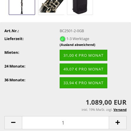
Art.Nr.:
BC2501-2-0GB
Lieferzeit:
1-3 Werktage
(Ausland abweichend)
Mieten:
31,00 € PRO MONAT
24 Monate:
49,07 € PRO MONAT
36 Monate:
33,94 € PRO MONAT
1.089,00 EUR
inkl. 19% MwSt. zzgl.
Versand