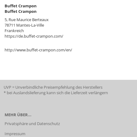
Buffet Crampon
Buffet Crampon
5, Rue Maurice Berteaux
78711 Mantes-La-Ville
Frankreich
https://de.buffet-crampon.com/
http://www.buffet-crampon.com/en/
UVP = Unverbindliche Preisempfehlung des Herstellers
* bei Auslandslieferung kann sich die Lieferzeit verlängern
MEHR ÜBER...
Privatsphäre und Datenschutz
Impressum