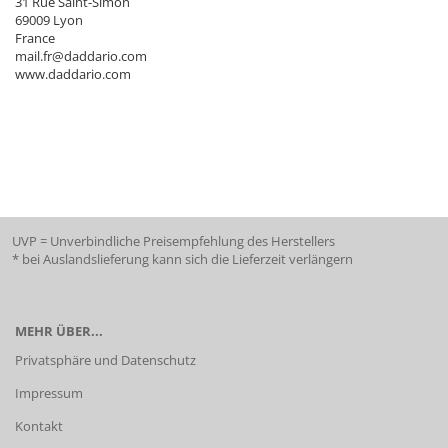
31 Rue Saint-Simon
69009 Lyon
France
mail.fr@daddario.com
www.daddario.com
UVP = Unverbindliche Preisempfehlung des Herstellers
* bei Auslandslieferung kann sich die Lieferzeit verlängern
MEHR ÜBER...
Privatsphäre und Datenschutz
Impressum
Kontakt