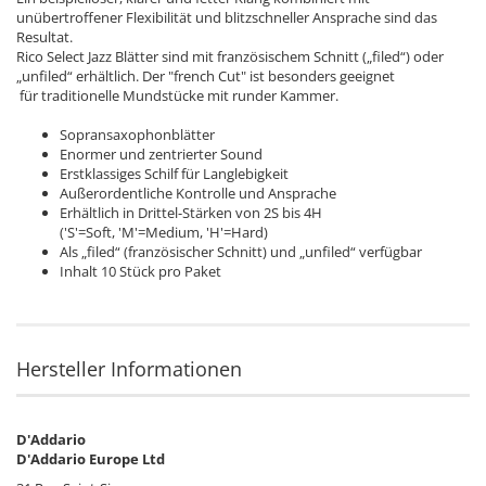
unübertroffener Flexibilität und blitzschneller Ansprache sind das
Resultat.
Rico Select Jazz Blätter sind mit französischem Schnitt („filed“) oder
„unfiled“ erhältlich.
Der "french Cut" ist besonders geeignet
für traditionelle Mundstücke mit runder Kammer.
Sopransaxophonblätter
Enormer und zentrierter Sound
Erstklassiges Schilf für Langlebigkeit
Außerordentliche Kontrolle und Ansprache
Erhältlich in Drittel-Stärken von 2S bis 4H
('S'=Soft, 'M'=Medium, 'H'=Hard)
Als „filed“ (französischer Schnitt) und „unfiled“ verfügbar
Inhalt 10 Stück pro Paket
Hersteller Informationen
D'Addario
D'Addario Europe Ltd