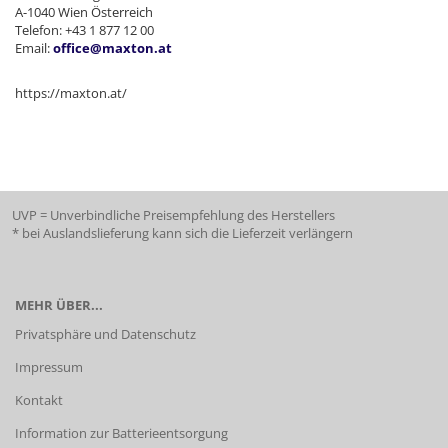
A-1040 Wien Österreich
Telefon: +43 1 877 12 00
Email:
office@maxton.at
https://maxton.at/
UVP = Unverbindliche Preisempfehlung des Herstellers
* bei Auslandslieferung kann sich die Lieferzeit verlängern
MEHR ÜBER...
Privatsphäre und Datenschutz
Impressum
Kontakt
Information zur Batterieentsorgung