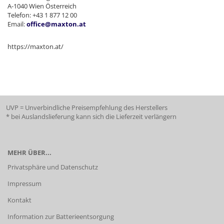
A-1040 Wien Österreich
Telefon: +43 1 877 12 00
Email:
office@maxton.at
https://maxton.at/
UVP = Unverbindliche Preisempfehlung des Herstellers
* bei Auslandslieferung kann sich die Lieferzeit verlängern
MEHR ÜBER...
Privatsphäre und Datenschutz
Impressum
Kontakt
Information zur Batterieentsorgung