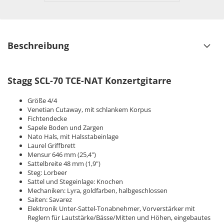
Beschreibung
Stagg SCL-70 TCE-NAT Konzertgitarre
Größe 4/4
Venetian Cutaway, mit schlankem Korpus
Fichtendecke
Sapele Boden und Zargen
Nato Hals, mit Halsstabeinlage
Laurel Griffbrett
Mensur 646 mm (25,4")
Sattelbreite 48 mm (1,9")
Steg: Lorbeer
Sattel und Stegeinlage: Knochen
Mechaniken: Lyra, goldfarben, halbgeschlossen
Saiten: Savarez
Elektronik Unter-Sattel-Tonabnehmer, Vorverstärker mit
Reglern für Lautstärke/Bässe/Mitten und Höhen, eingebautes