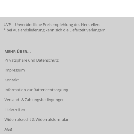
UVP = Unverbindliche Preisempfehlung des Herstellers
* bei Auslandslieferung kann sich die Lieferzeit verlängern
MEHR ÜBER...
Privatsphäre und Datenschutz
Impressum
Kontakt
Information zur Batterieentsorgung
Versand- & Zahlungsbedingungen
Lieferzeiten
Widerrufsrecht & Widerrufsformular
AGB