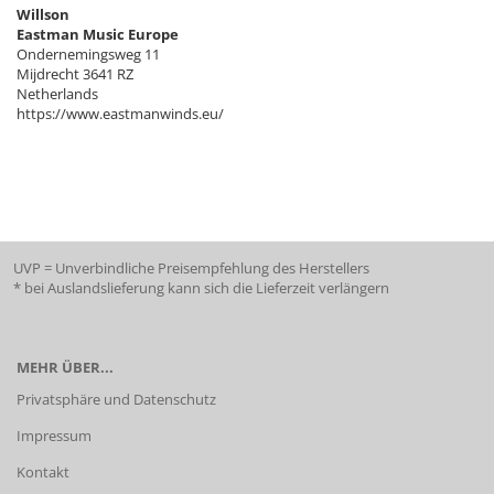
Willson
Eastman Music Europe
Ondernemingsweg 11
Mijdrecht 3641 RZ
Netherlands
https://www.eastmanwinds.eu/
UVP = Unverbindliche Preisempfehlung des Herstellers
* bei Auslandslieferung kann sich die Lieferzeit verlängern
MEHR ÜBER...
Privatsphäre und Datenschutz
Impressum
Kontakt