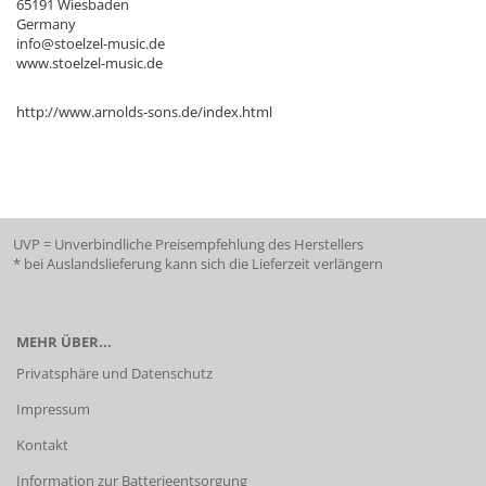
65191 Wiesbaden
Germany
info@stoelzel-music.de
www.stoelzel-music.de
http://www.arnolds-sons.de/index.html
UVP = Unverbindliche Preisempfehlung des Herstellers
* bei Auslandslieferung kann sich die Lieferzeit verlängern
MEHR ÜBER...
Privatsphäre und Datenschutz
Impressum
Kontakt
Information zur Batterieentsorgung