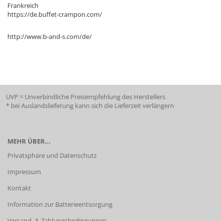
Frankreich
https://de.buffet-crampon.com/
http://www.b-and-s.com/de/
UVP = Unverbindliche Preisempfehlung des Herstellers
* bei Auslandslieferung kann sich die Lieferzeit verlängern
MEHR ÜBER...
Privatsphäre und Datenschutz
Impressum
Kontakt
Information zur Batterieentsorgung
Versand- & Zahlungsbedingungen