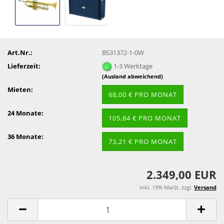
Art.Nr.:
BS31372-1-0W
Lieferzeit:
1-3 Werktage
(Ausland abweichend)
Mieten:
68,00 € PRO MONAT
24 Monate:
105,84 € PRO MONAT
36 Monate:
73,21 € PRO MONAT
2.349,00 EUR
inkl. 19% MwSt. zzgl.
Versand