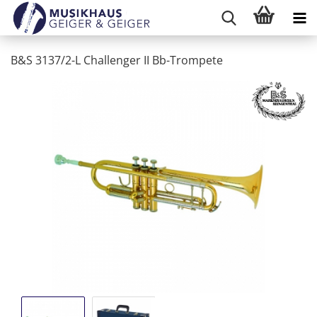
B&S 3137/2-L Challenger II Bb-Trompete