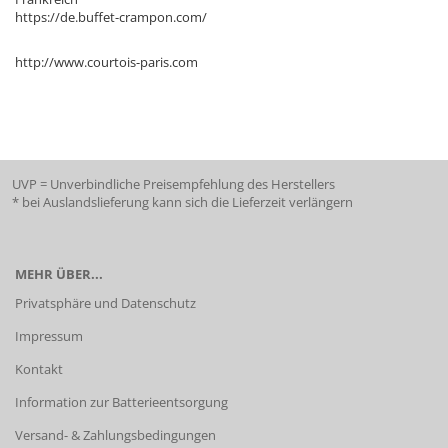
https://de.buffet-crampon.com/
http://www.courtois-paris.com
UVP = Unverbindliche Preisempfehlung des Herstellers
* bei Auslandslieferung kann sich die Lieferzeit verlängern
MEHR ÜBER...
Privatsphäre und Datenschutz
Impressum
Kontakt
Information zur Batterieentsorgung
Versand- & Zahlungsbedingungen