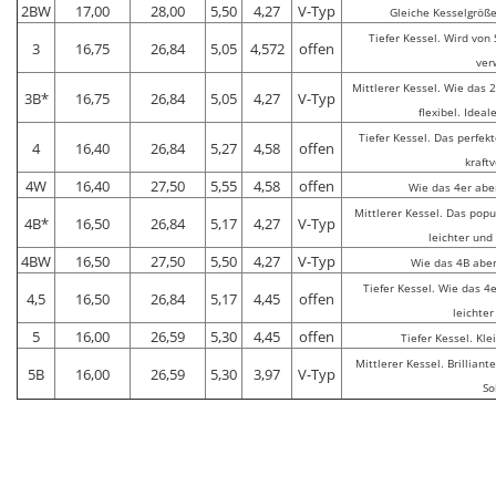
2BW
17,00
28,00
5,50
4,27
V-Typ
Gleiche Kesselgröße
Tiefer Kessel. Wird von
3
16,75
26,84
5,05
4,572
offen
ver
Mittlerer Kessel. Wie das 2
3B*
16,75
26,84
5,05
4,27
V-Typ
flexibel. Ideal
Tiefer Kessel. Das perfek
4
16,40
26,84
5,27
4,58
offen
kraftv
4W
16,40
27,50
5,55
4,58
offen
Wie das 4er abe
Mittlerer Kessel. Das popu
4B*
16,50
26,84
5,17
4,27
V-Typ
leichter und 
4BW
16,50
27,50
5,50
4,27
V-Typ
Wie das 4B aber
Tiefer Kessel. Wie das 4
4,5
16,50
26,84
5,17
4,45
offen
leichter
5
16,00
26,59
5,30
4,45
offen
Tiefer Kessel. Kle
Mittlerer Kessel. Brilliant
5B
16,00
26,59
5,30
3,97
V-Typ
So