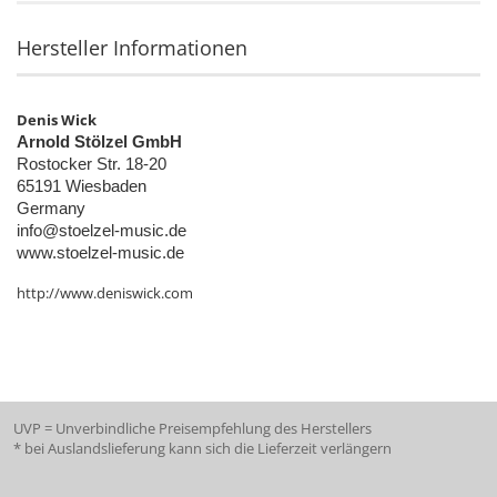
Hersteller Informationen
Denis Wick
Arnold Stölzel GmbH
Rostocker Str. 18-20
65191 Wiesbaden
Germany
info@stoelzel-music.de
www.stoelzel-music.de
http://www.deniswick.com
UVP = Unverbindliche Preisempfehlung des Herstellers
* bei Auslandslieferung kann sich die Lieferzeit verlängern