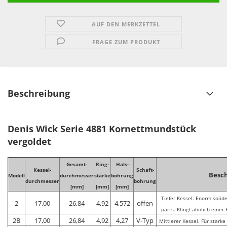
AUF DEN MERKZETTEL
FRAGE ZUM PRODUKT
Beschreibung
Denis Wick Serie 4881 Kornettmundstück
vergoldet
Gesamt-
Ring-
Hals-
Kessel-
Schaft-
Besc
Modell
durchmesser
stärke
bohrung
durchmesser
bohrung
[mm]
[mm]
[mm]
Tiefer Kessel. Enorm solide
2
17,00
26,84
4,92
4,572
offen
parts. Klingt ähnlich einer
2B
17,00
26,84
4,92
4,27
V-Typ
Mittlerer Kessel. Für starke 