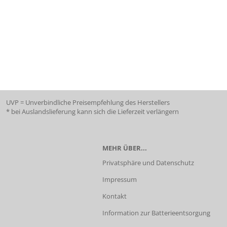
UVP = Unverbindliche Preisempfehlung des Herstellers
* bei Auslandslieferung kann sich die Lieferzeit verlängern
MEHR ÜBER...
Privatsphäre und Datenschutz
Impressum
Kontakt
Information zur Batterieentsorgung