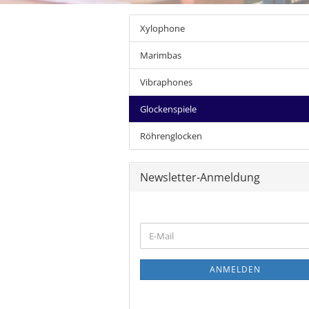
Xylophone
Marimbas
Vibraphones
Glockenspiele
Röhrenglocken
Newsletter-Anmeldung
WEITER
E-
ZUR
Mail
NEWSLETTER-
ANMELDUNG
ANMELDEN