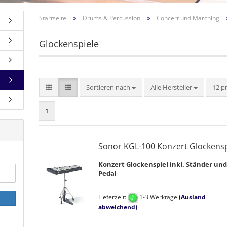
»
»
Startseite
Drums & Percussion
Concert und Marching
Glockenspiele
Sortieren nach
pro S
Sortieren nach
Alle Hersteller
12 p
1
Sonor KGL-100 Konzert Glockensp
Konzert Glockenspiel inkl. Ständer un
Pedal
Lieferzeit:
1-3 Werktage
(Ausland
abweichend)