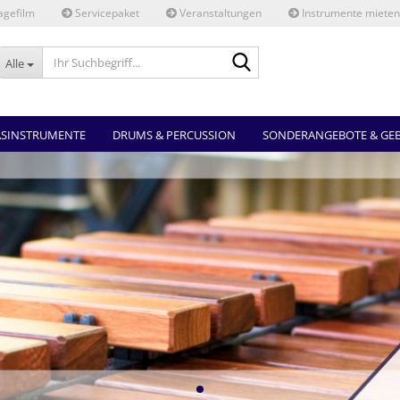
gefilm
Servicepaket
Veranstaltungen
Instrumente mieten
Ihr
Alle
Suchbegriff...
ASINSTRUMENTE
DRUMS & PERCUSSION
SONDERANGEBOTE & GE