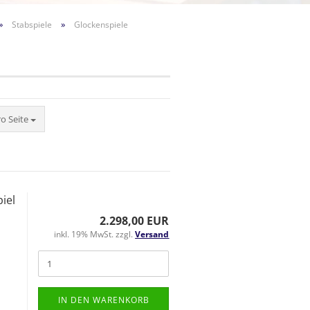
»
»
Stabspiele
Glockenspiele
eite
ro Seite
iel
2.298,00 EUR
d
inkl. 19% MwSt. zzgl.
Versand
IN DEN WARENKORB