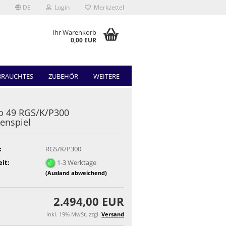
DE
Login
Merkzettel
Ihr Warenkorb
0,00 EUR
BRAUCHTES
ZUBEHÖR
WEITERE
o 49 RGS/K/P300
enspiel
:
RGS/K/P300
eit:
1-3 Werktage
(Ausland abweichend)
2.494,00 EUR
inkl. 19% MwSt. zzgl.
Versand