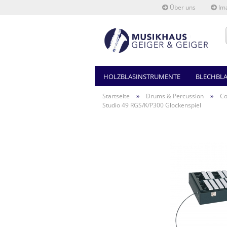
Über uns
Ima
HOLZBLASINSTRUMENTE
BLECHBL
»
»
Startseite
Drums & Percussion
Co
Studio 49 RGS/K/P300 Glockenspiel