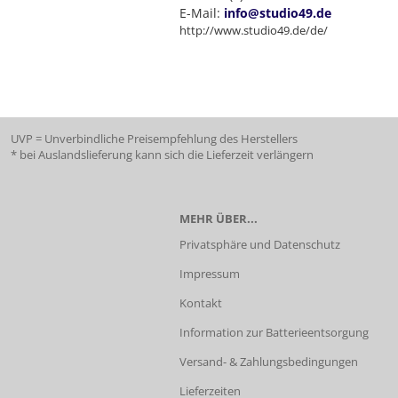
E-Mail:
info@studio49.de
http://www.studio49.de/de/
UVP = Unverbindliche Preisempfehlung des Herstellers
* bei Auslandslieferung kann sich die Lieferzeit verlängern
MEHR ÜBER...
Privatsphäre und Datenschutz
Impressum
Kontakt
Information zur Batterieentsorgung
Versand- & Zahlungsbedingungen
Lieferzeiten