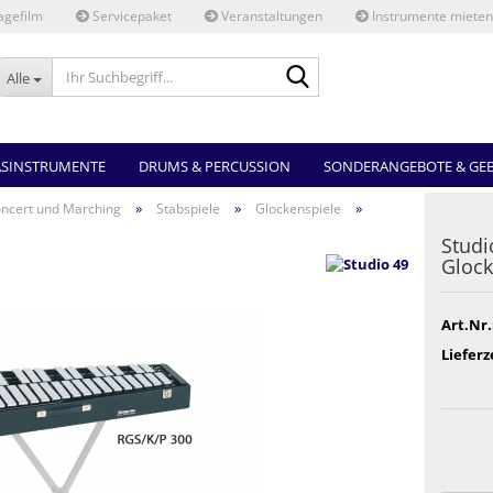
gefilm
Servicepaket
Veranstaltungen
Instrumente mieten
Ihr
Alle
Suchbegriff...
ASINSTRUMENTE
DRUMS & PERCUSSION
SONDERANGEBOTE & GE
»
»
»
ncert und Marching
Stabspiele
Glockenspiele
Studi
Glock
Art.Nr.
Lieferz