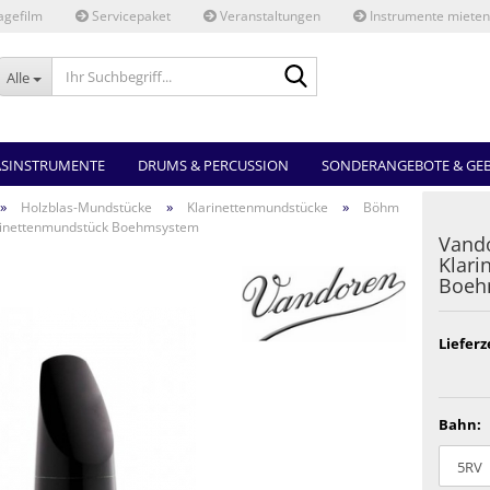
gefilm
Servicepaket
Veranstaltungen
Instrumente mieten
Ihr
Alle
Suchbegriff...
ASINSTRUMENTE
DRUMS & PERCUSSION
SONDERANGEBOTE & GE
»
»
»
Holzblas-Mundstücke
Klarinettenmundstücke
Böhm
arinettenmundstück Boehmsystem
Vando
Klari
Boeh
Lieferz
Bahn: