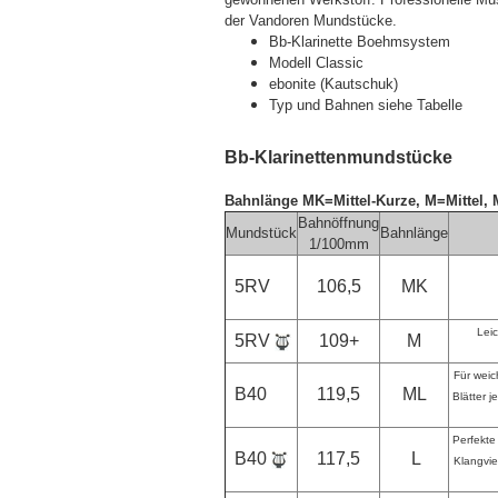
der Vandoren Mundstücke.
Bb-Klarinette Boehmsystem
Modell Classic
ebonite (Kautschuk)
Typ und Bahnen siehe Tabelle
Bb-Klarinettenmundstücke
Bahnlänge MK=Mittel-Kurze, M=Mittel,
Bahnöffnung
Mundstück
Bahnlänge
1/100mm
5RV
106,5
MK
Leic
5RV
109+
M
Für weic
B40
119,5
ML
Blätter j
Perfekte
B40
117,5
L
Klangvie