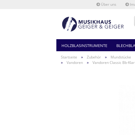
Über uns
Ima
HOLZBLASINSTRUMENTE
BLECHBL
»
»
Startseite
Zubehör
Mundstücke
»
»
Vandoren
Vandoren Classic Bb-Kl