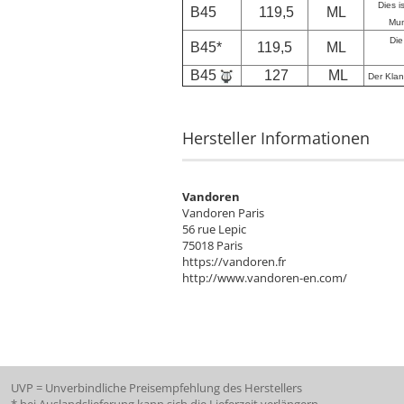
Dies i
B45
119,5
ML
Mun
Die
B45*
119,5
ML
B45
127
ML
Der Klan
Hersteller Informationen
Vandoren
Vandoren Paris
56 rue Lepic
75018 Paris
https://vandoren.fr
http://www.vandoren-en.com/
UVP = Unverbindliche Preisempfehlung des Herstellers