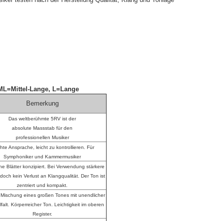
 ML=Mittel-Lange, L=Lange
Bemerkung
Das weltberühmte 5RV ist der
absolute Massstab für den
professionellen Musiker
hte Ansprache, leicht zu kontrollieren. Für
Symphoniker und Kammermusiker
he Blätter konzipiert. Bei Verwendung stärkere
edoch kein Verlust an Klangqualität. Der Ton ist
zentriert und kompakt.
 Mischung eines großen Tones mit unendlicher
lfalt. Körperreicher Ton. Leichtigkeit im oberen
Register.