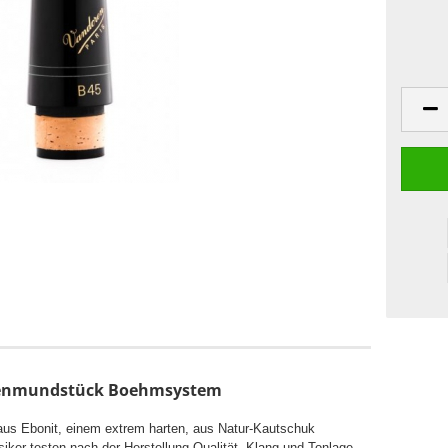
ttenmundstück Boehmsystem
aus Ebonit, einem extrem harten, aus Natur-Kautschuk
ker testen nach der Herstellung Qualität, Klang und Tonlage