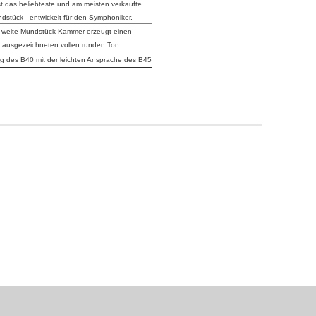
st das beliebteste und am meisten verkaufte
dstück - entwickelt für den Symphoniker.
 weite Mundstück-Kammer erzeugt einen
ausgezeichneten vollen runden Ton
g des B40 mit der leichten Ansprache des B45