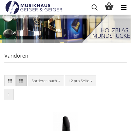
Vandoren
Sortieren nach
pro Seite
Sortieren nach
12 pro Seite
1