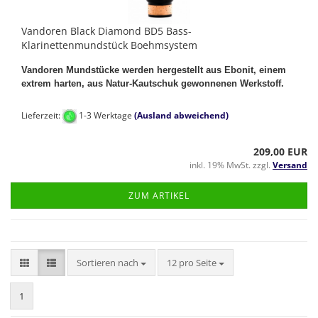
Vandoren Black Diamond BD5 Bass-
Klarinettenmundstück Boehmsystem
Vandoren Mundstücke werden hergestellt aus Ebonit, einem
extrem harten, aus Natur-Kautschuk gewonnenen Werkstoff.
Lieferzeit:
1-3 Werktage
(Ausland abweichend)
209,00 EUR
inkl. 19% MwSt. zzgl.
Versand
ZUM ARTIKEL
Sortieren nach
pro Seite
Sortieren nach
12 pro Seite
1