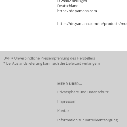
D-25462 Rellingen
Deutschland
https://de.yamaha.com
https://de.yamaha.com/de/products/mus
UVP = Unverbindliche Preisempfehlung des Herstellers
* bei Auslandslieferung kann sich die Lieferzeit verlängern
MEHR ÜBER...
Privatsphäre und Datenschutz
Impressum
Kontakt
Information zur Batterieentsorgung