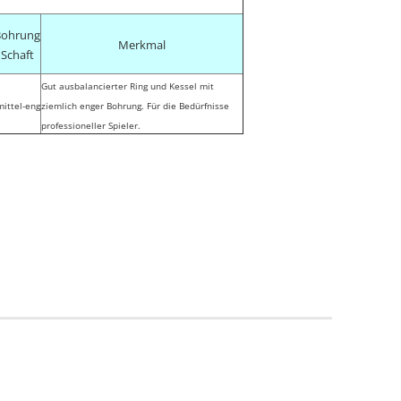
Bohrung
Merkmal
Schaft
Gut ausbalancierter Ring und Kessel mit
mittel-eng
ziemlich enger Bohrung. Für die Bedürfnisse
professioneller Spieler.