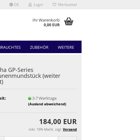
DE
Login
Merkzettel
Ihr Warenkorb
0,00 EUR
BRAUCHTES
ZUBEHÖR
WEITERE
ha GP-Series
unenmundstück (weiter
t)
eit:
3-7 Werktage
(Ausland abweichend)
184,00 EUR
inkl. 19% MwSt. zzgl.
Versand