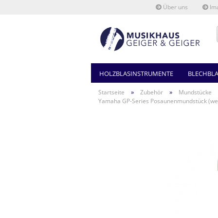
Über uns
Ima
HOLZBLASINSTRUMENTE
BLECHBL
»
»
Startseite
Zubehör
Mundstücke
Yamaha GP-Series Posaunenmundstück (weit