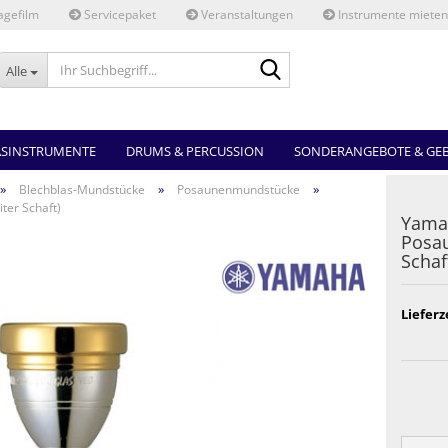
gefilm
Servicepaket
Veranstaltungen
Instrumente mieten
Ihr
Alle
Suchbegriff...
ASINSTRUMENTE
DRUMS & PERCUSSION
SONDERANGEBOTE & GE
»
»
»
Blechblas-Mundstücke
Posaunenmundstücke
er Schaft)
Yama
Posa
Schaf
Lieferz