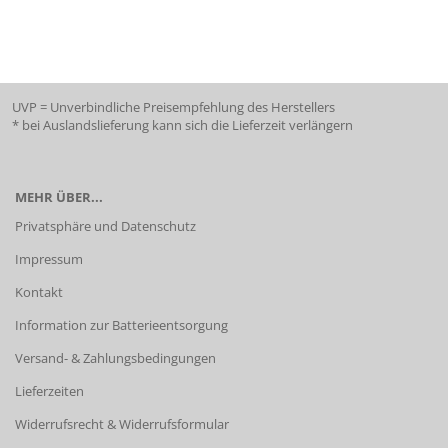
UVP = Unverbindliche Preisempfehlung des Herstellers
* bei Auslandslieferung kann sich die Lieferzeit verlängern
MEHR ÜBER...
Privatsphäre und Datenschutz
Impressum
Kontakt
Information zur Batterieentsorgung
Versand- & Zahlungsbedingungen
Lieferzeiten
Widerrufsrecht & Widerrufsformular