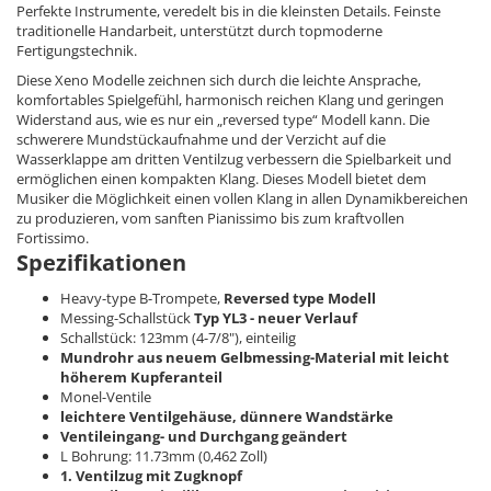
Perfekte Instrumente, veredelt bis in die kleinsten Details. Feinste
traditionelle Handarbeit, unterstützt durch topmoderne
Fertigungstechnik.
Diese Xeno Modelle zeichnen sich durch die leichte Ansprache,
komfortables Spielgefühl, harmonisch reichen Klang und geringen
Widerstand aus, wie es nur ein „reversed type“ Modell kann. Die
schwerere Mundstückaufnahme und der Verzicht auf die
Wasserklappe am dritten Ventilzug verbessern die Spielbarkeit und
ermöglichen einen kompakten Klang. Dieses Modell bietet dem
Musiker die Möglichkeit einen vollen Klang in allen Dynamikbereichen
zu produzieren, vom sanften Pianissimo bis zum kraftvollen
Fortissimo.
Spezifikationen
Heavy-type B-Trompete,
Reversed type Modell
Messing-Schallstück
Typ YL3 - neuer Verlauf
Schallstück: 123mm (4-7/8"), einteilig
Mundrohr aus neuem Gelbmessing-Material mit leicht
höherem Kupferanteil
Monel-Ventile
leichtere Ventilgehäuse, dünnere Wandstärke
Ventileingang- und Durchgang geändert
L Bohrung: 11.73mm (0,462 Zoll)
1. Ventilzug mit Zugknopf